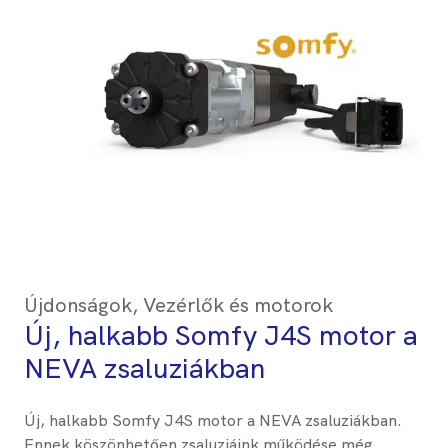
Újdonságok
,
Vezérlők és motorok
Új, halkabb Somfy J4S motor a
NEVA zsaluziákban
Új, halkabb Somfy J4S motor a NEVA zsaluziákban.
Ennek köszönhetően zsaluziáink működése még