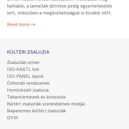
halkabb, a lamellák döntése pedig egyenletesebb
lett, miközben a megbízhatóságuk is tovább nőtt.
Read more →
KÜLTÉRI ZSALUZIA
Zsaluziák színei
ISO-KASTL tok
ISO-PANEL lapok
Önhordó rendszerek
Homlokzati zsaluzia
Takarólemezek és konzolok
Kültéri zsaluziák szerelésének módjai
Napelemes kültéri zsaluziák
GYIK