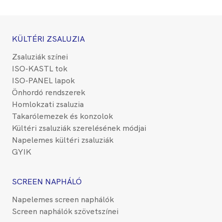
KÜLTÉRI ZSALUZIA
Zsaluziák színei
ISO-KASTL tok
ISO-PANEL lapok
Önhordó rendszerek
Homlokzati zsaluzia
Takarólemezek és konzolok
Kültéri zsaluziák szerelésének módjai
Napelemes kültéri zsaluziák
GYIK
SCREEN NAPHÁLÓ
Napelemes screen naphálók
Screen naphálók szövetszínei