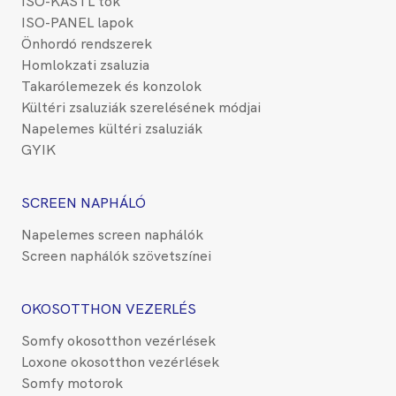
ISO-KASTL tok
ISO-PANEL lapok
Önhordó rendszerek
Homlokzati zsaluzia
Takarólemezek és konzolok
Kültéri zsaluziák szerelésének módjai
Napelemes kültéri zsaluziák
GYIK
SCREEN NAPHÁLÓ
Napelemes screen naphálók
Screen naphálók szövetszínei
OKOSOTTHON VEZERLÉS
Somfy okosotthon vezérlések
Loxone okosotthon vezérlések
Somfy motorok