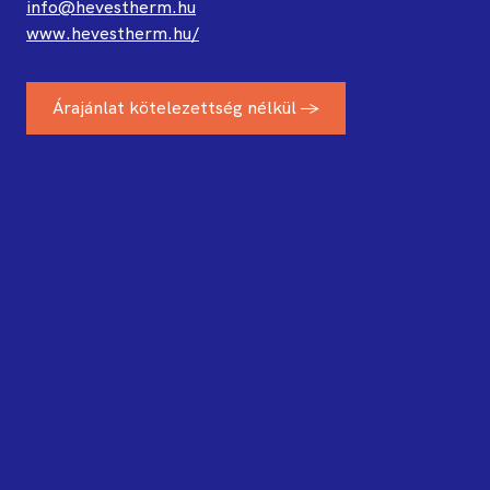
info@hevestherm.hu
www.hevestherm.hu/
Árajánlat kötelezettség nélkül →