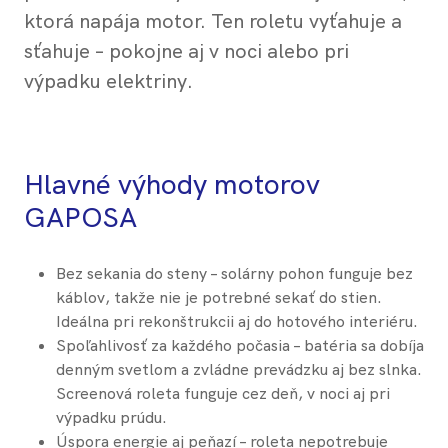
ktorá napája motor. Ten roletu vyťahuje a
sťahuje – pokojne aj v noci alebo pri
výpadku elektriny.
Hlavné výhody motorov
GAPOSA
Bez sekania do steny – solárny pohon funguje bez
káblov, takže nie je potrebné sekať do stien.
Ideálna pri rekonštrukcii aj do hotového interiéru.
Spoľahlivosť za každého počasia – batéria sa dobíja
denným svetlom a zvládne prevádzku aj bez slnka.
Screenová roleta funguje cez deň, v noci aj pri
výpadku prúdu.
Úspora energie aj peňazí – roleta nepotrebuje