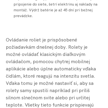
pripojenie do siete, šetrí elektrinu aj náklady na
montáž. Výdrž batérie je až 45 dní pri bežnej
prevádzke.
Ovládanie roliet je prispôsobené
požiadavkám dnešnej doby. Rolety je
možné ovládať klasickým diaľkovým
ovládačom, pomocou chytrej mobilnej
aplikácie alebo úplne automaticky vďaka
čidlám, ktoré reagujú na intenzitu svetla.
Vďaka tomu je možné nastaviť si, aby sa
rolety samy spustili napríklad pri príliš
silnom slnečnom svite alebo pri určitej
teplote. Všetky tieto funkcie prispievajú