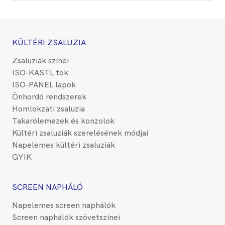
KÜLTÉRI ZSALUZIA
Zsaluziák színei
ISO-KASTL tok
ISO-PANEL lapok
Önhordó rendszerek
Homlokzati zsaluzia
Takarólemezek és konzolok
Kültéri zsaluziák szerelésének módjai
Napelemes kültéri zsaluziák
GYIK
SCREEN NAPHÁLÓ
Napelemes screen naphálók
Screen naphálók szövetszínei