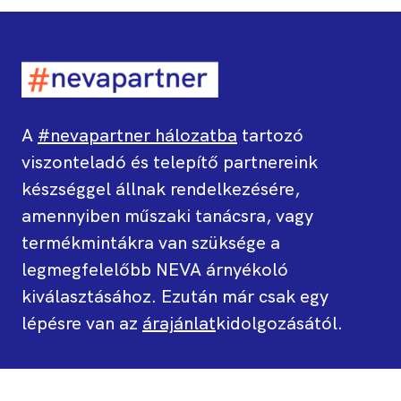
A
#nevapartner hálozatba
tartozó
viszonteladó és telepítő partnereink
készséggel állnak rendelkezésére,
amennyiben műszaki tanácsra, vagy
termékmintákra van szüksége a
legmegfelelőbb NEVA árnyékoló
kiválasztásához. Ezután már csak egy
lépésre van az
árajánlat
kidolgozásától.