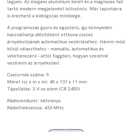
legyen. Az elegáns alumínium keret és a mágneses fali
tartó modern megjelenést kölcsönöz. Már tapintásra
is érezhető a kidolgozás minősége.
A programozás gyors és egyszerű, így könnyedén
használhatja időzítőként otthona összes
árnyékolójának automatikus vezérléséhez. Három mód
közül választhatsz – manuális, automatikus és
véletlenszerű – attól függően, hogyan szeretné
vezérelni az árnyékolást.
Csatornák száma: 5
Méret (sz x m x m): 45 x 131 x 11 mm
Tápellátás: 3 V-os elem (CR 2450)
Rádiórendszer: kétirányú
Rádiófrekvencia: 433 MHz