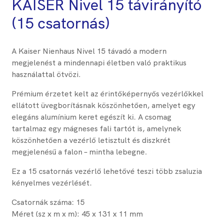
KAISER Nivel 15 távirányító
(15 csatornás)
A Kaiser Nienhaus Nivel 15 távadó a modern
megjelenést a mindennapi életben való praktikus
használattal ötvözi.
Prémium érzetet kelt az érintőképernyős vezérlőkkel
ellátott üvegborításnak köszönhetően, amelyet egy
elegáns alumínium keret egészít ki. A csomag
tartalmaz egy mágneses fali tartót is, amelynek
köszönhetően a vezérlő letisztult és diszkrét
megjelenésű a falon – mintha lebegne.
Ez a 15 csatornás vezérlő lehetővé teszi több zsaluzia
kényelmes vezérlését.
Csatornák száma: 15
Méret (sz x m x m): 45 x 131 x 11 mm