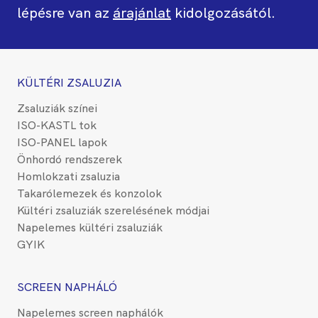
lépésre van az
árajánlat
kidolgozásától.
KÜLTÉRI ZSALUZIA
Zsaluziák színei
ISO-KASTL tok
ISO-PANEL lapok
Önhordó rendszerek
Homlokzati zsaluzia
Takarólemezek és konzolok
Kültéri zsaluziák szerelésének módjai
Napelemes kültéri zsaluziák
GYIK
SCREEN NAPHÁLÓ
Napelemes screen naphálók