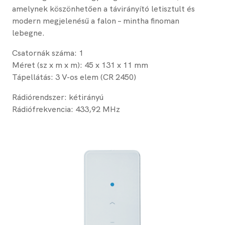
amelynek köszönhetően a távirányító letisztult és
modern megjelenésű a falon – mintha finoman
lebegne.
Csatornák száma: 1
Méret (sz x m x m): 45 x 131 x 11 mm
Tápellátás: 3 V-os elem (CR 2450)
Rádiórendszer: kétirányú
Rádiófrekvencia: 433,92 MHz