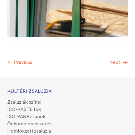
← Previous
Next
→
KÜLTÉRI ZSALUZIA
Zsaluziák színei
ISO-KASTL tok
ISO-PANEL lapok
Önhordó rendszerek
Homlokzati zsaluzia