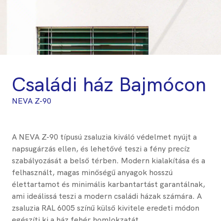
Családi ház Bajmócon
NEVA Z-90
A NEVA Z-90 típusú zsaluzia kiváló védelmet nyújt a
napsugárzás ellen, és lehetővé teszi a fény precíz
szabályozását a belső térben. Modern kialakítása és a
felhasznált, magas minőségű anyagok hosszú
élettartamot és minimális karbantartást garantálnak,
ami ideálissá teszi a modern családi házak számára. A
zsaluzia RAL 6005 színű külső kivitele eredeti módon
egészíti ki a ház fehér homlokzatát.