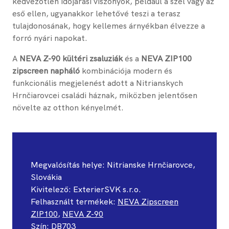
kedvezőtlen időjárási viszonyok, például a szél vagy az
eső ellen, ugyanakkor lehetővé teszi a terasz
tulajdonosának, hogy kellemes árnyékban élvezze a
forró nyári napokat.
A
NEVA Z-90 kültéri zsaluziák
és a
NEVA ZIP100
zipscreen napháló
kombinációja modern és
funkcionális megjelenést adott a Nitrianskych
Hrnčiarovcei családi háznak, miközben jelentősen
növelte az otthon kényelmét.
Megvalósítás helye: ​Nitrianske Hrnčiarovce,
Slovákia
Kivitelező: ExterierSVK s.r.o.
Felhasznált termékek: ​
NEVA Zipscreen
ZIP100
,
NEVA Z-90
Szín: DB703