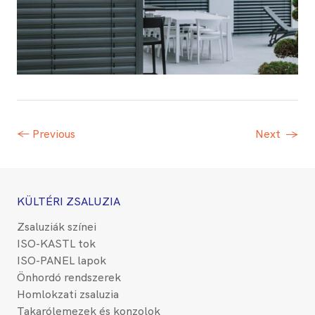
← Previous
Next
→
KÜLTÉRI ZSALUZIA
Zsaluziák színei
ISO-KASTL tok
ISO-PANEL lapok
Önhordó rendszerek
Homlokzati zsaluzia
Takarólemezek és konzolok