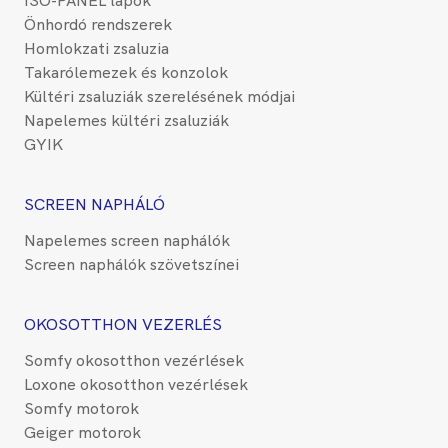
ISO-PANEL lapok
Önhordó rendszerek
Homlokzati zsaluzia
Takarólemezek és konzolok
Kültéri zsaluziák szerelésének módjai
Napelemes kültéri zsaluziák
GYIK
SCREEN NAPHÁLÓ
Napelemes screen naphálók
Screen naphálók szövetszínei
OKOSOTTHON VEZERLÉS
Somfy okosotthon vezérlések
Loxone okosotthon vezérlések
Somfy motorok
Geiger motorok