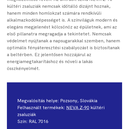
kültéri zsaluziák nemcsak időtálló dizájnt hoznak,
hanem minden homlokzat számára rendkívüli
alkalmazkodóképességet is. A színviláguk modern és
elegáns megjelenést kölcsönöz az épületnek, ami az
első pillanatra megragadja a tekintetet. Nemcsak
védelmet nyújtanak a napsugarakkal szemben, hanem
optimális fényáteresztési szabályozást is biztosítanak
a beltérben. Ez jelentősen hozzájárul az
energiamegtakarításhoz és növeli a lakás
összkényelmét.
Megvalósítás helye: Pozsony, Slovákia
Felhasznált termékek:
NEVA Z-90
kültéri
zsaluziák
Szín: ​​RAL 7016