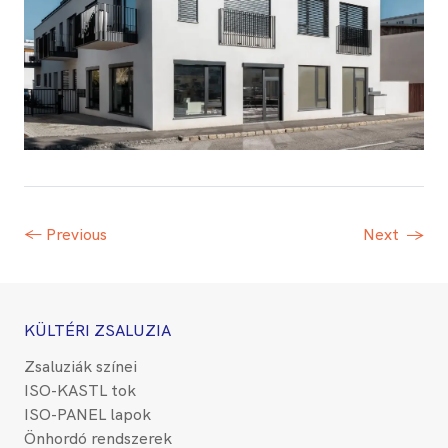
← Previous
Next
→
KÜLTÉRI ZSALUZIA
Zsaluziák színei
ISO-KASTL tok
ISO-PANEL lapok
Önhordó rendszerek