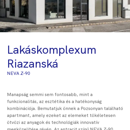
Lakáskomplexum
Riazanská
NEVA Z-90
Manapság semmi sem fontosabb, mint a
funkcionalitás, az esztétika és a hatékonyság
kombinációja. Bemutatjuk önnek a Pozsonyan található
apartmant, amely ezeket az elemeket tökéletesen
ötvözi az anyagok és technológiák innovatív
megközelítése révén. Az antracit színű NEVA Z-90