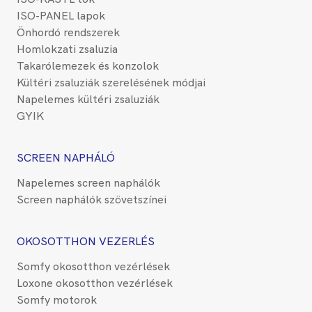
ISO-PANEL lapok
Önhordó rendszerek
Homlokzati zsaluzia
Takarólemezek és konzolok
Kültéri zsaluziák szerelésének módjai
Napelemes kültéri zsaluziák
GYIK
SCREEN NAPHÁLÓ
Napelemes screen naphálók
Screen naphálók szövetszínei
OKOSOTTHON VEZERLÉS
Somfy okosotthon vezérlések
Loxone okosotthon vezérlések
Somfy motorok