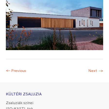
← Previous
Next
→
KÜLTÉRI ZSALUZIA
Zsaluziák színei
ISO-KASTL tok