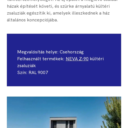
házak építését követi, és szürke árnyalatú kültéri
zsaluziák egészítik ki, amelyek illeszkednek a ház
általános koncepciójába.
Megvalósítás helye: ​Csehország
Felhasznált termékek:
NEVA Z-90
kültéri
zsaluziák
Szín: RAL 9007