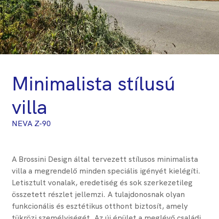
Minimalista stílusú
villa
NEVA Z-90
A Brossini Design által tervezett stílusos minimalista
villa a megrendelő minden speciális igényét kielégíti.
Letisztult vonalak, eredetiség és sok szerkezetileg
összetett részlet jellemzi. A tulajdonosnak olyan
funkcionális és esztétikus otthont biztosít, amely
tükrözi személyiségét. Az új épület a meglévő családi