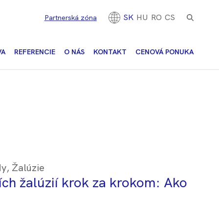
SK
HU
RO
CS
Partnerská zóna
VA
REFERENCIE
O NÁS
KONTAKT
CENOVÁ PONUKA
dy
,
Žalúzie
ch žalúzií krok za krokom: Ako