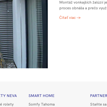
Montáž vonkajších žalúzií j
proces obnáša a prečo využ
Čítať viac →
ETY NEVA
SMART HOME
PARTNER
é rolety
Somfy Tahoma
Staňte sa