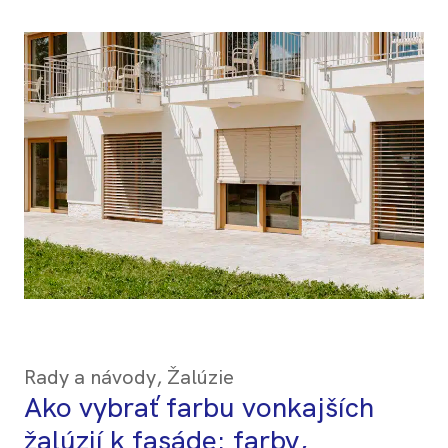
Rady a návody
,
Žalúzie
Ako vybrať farbu vonkajších
žalúzií k fasáde: farby,