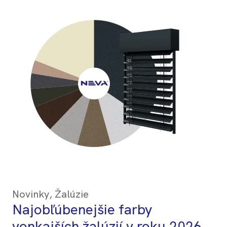
Novinky
,
Žalúzie
Najobľúbenejšie farby
vonkajších žalúzií v roku 2026