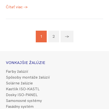
Čítať viac →
1
2
→
VONKAJŠIE ŽALÚZIE
Farby žalúzií
Spôsoby montáže žalúzií
Solárne žalúzie
Kastlík ISO-KASTL
Dosky ISO-PANEL
Samonosné systémy
Fasádny systém