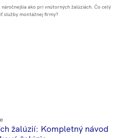
e náročnejšia ako pri vnútorných žalúziách. Čo celý
iť služby montážnej firmy?
ie
ch žalúzií: Kompletný návod