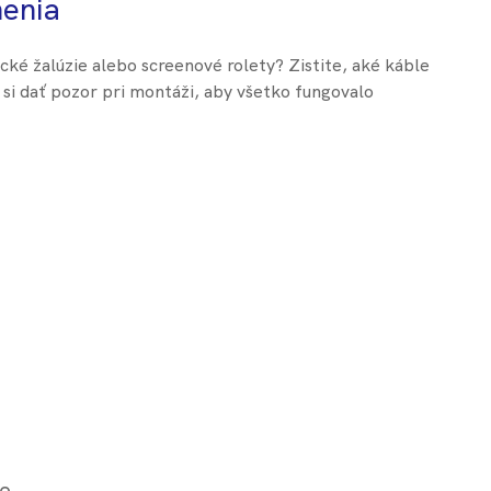
nenia
cké žalúzie alebo screenové rolety? Zistite, aké káble
o si dať pozor pri montáži, aby všetko fungovalo
ie