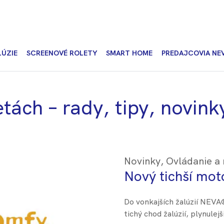
LÚZIE
SCREENOVÉ ROLETY
SMART HOME
PREDAJCOVIA NE
tách – rady, tipy, novinky
Novinky
,
Ovládanie a
Nový tichší mo
Do vonkajších žalúzií NEV
tichý chod žalúzií, plynulej