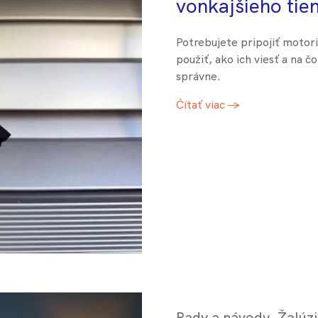
vonkajšieho tie
Potrebujete pripojiť motori
použiť, ako ich viesť a na č
správne.
Čítať viac →
Rady a návody
,
Žalúz