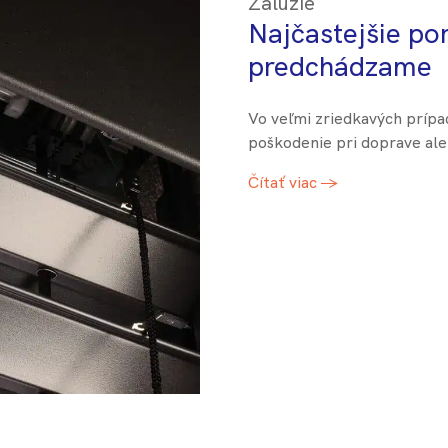
Žalúzie
Najčastejšie por
predchádzame
Vo veľmi zriedkavých prípa
poškodenie pri doprave ale
Čítať viac →