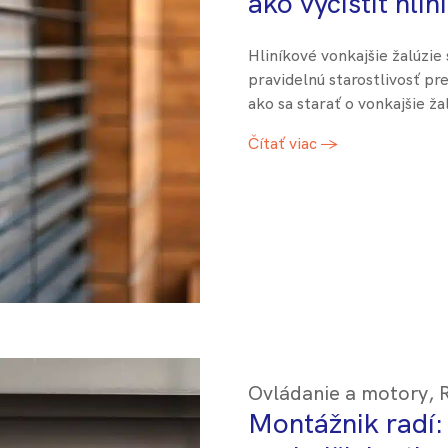
ako vyčistiť hlin
Hliníkové vonkajšie žalúzie
pravidelnú starostlivosť pre
ako sa starať o vonkajšie ža
Čítať viac →
Ovládanie a motory
,
Montážnik radí: