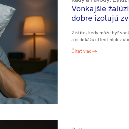
Vonkajšie žalúz
dobre izolujú z
Zistite, kedy môžu byť vonk
a či dokážu utlmiť hluk z uli
Čítať viac →