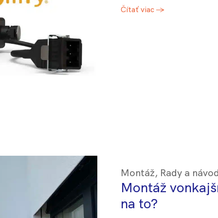
Čítať viac →
Montáž
,
Rady a návo
Montáž vonkajší
na to?