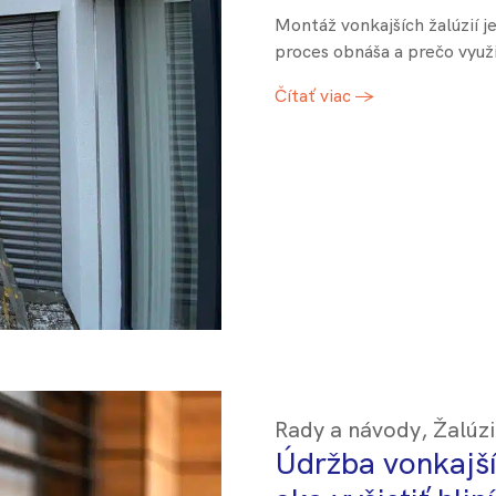
Montáž vonkajších žalúzií j
proces obnáša a prečo využ
Čítať viac →
Rady a návody
,
Žalúz
Údržba vonkajší