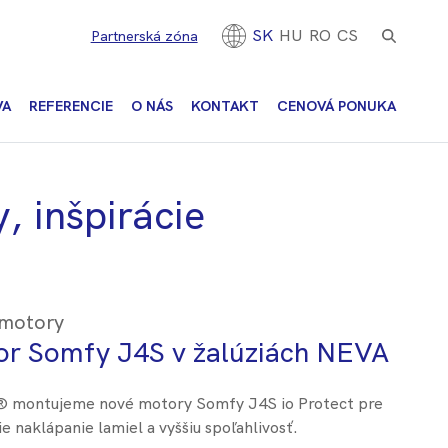
SK
HU
RO
CS
Partnerská zóna
VA
REFERENCIE
O NÁS
KONTAKT
CENOVÁ PONUKA
, inšpirácie
 motory
tor Somfy J4S v žalúziách NEVA
A® montujeme nové motory Somfy J4S io Protect pre
šie naklápanie lamiel a vyššiu spoľahlivosť.