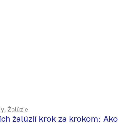
dy
,
Žalúzie
ch žalúzií krok za krokom: Ako