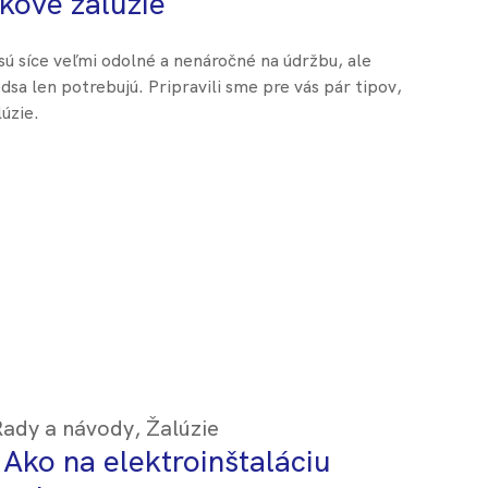
íkové žalúzie
 sú síce veľmi odolné a nenáročné na údržbu, ale
dsa len potrebujú. Pripravili sme pre vás pár tipov,
lúzie.
Rady a návody
,
Žalúzie
 Ako na elektroinštaláciu