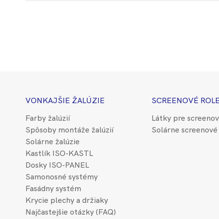
VONKAJŠIE ŽALÚZIE
SCREENOVÉ ROL
Farby žalúzií
Látky pre screenov
Spôsoby montáže žalúzií
Solárne screenové 
Solárne žalúzie
Kastlík ISO-KASTL
Dosky ISO-PANEL
Samonosné systémy
Fasádny systém
Krycie plechy a držiaky
Najčastejšie otázky (FAQ)