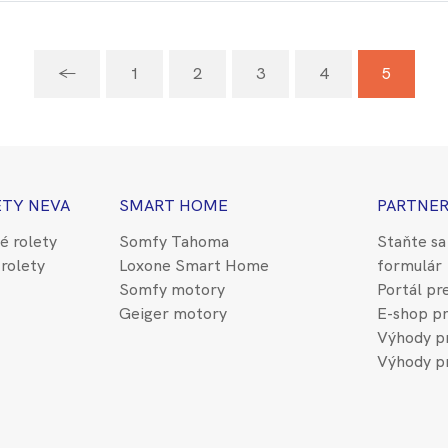
←
1
2
3
4
5
ETY NEVA
SMART HOME
PARTNER
é rolety
Somfy Tahoma
Staňte sa
rolety
Loxone Smart Home
formulár
Somfy motory
Portál pr
Geiger motory
E-shop pr
Výhody pr
Výhody p