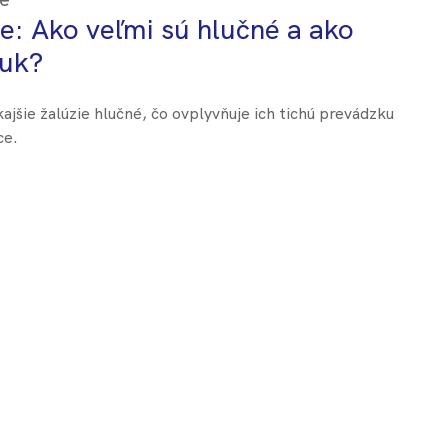
ie: Ako veľmi sú hlučné a ako
vuk?
ajšie žalúzie hlučné, čo ovplyvňuje ich tichú prevádzku
ce.