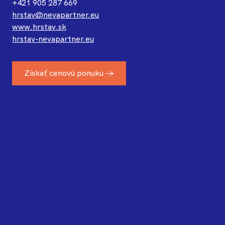
+421 905 287 669
hrstav@nevapartner.eu
www.hrstav.sk
hrstav-nevapartner.eu
Získať cenovú ponuku →