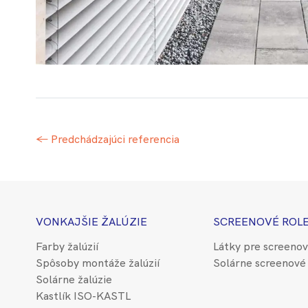
← Predchádzajúci
referencia
VONKAJŠIE ŽALÚZIE
SCREENOVÉ ROL
Farby žalúzií
Látky pre screenov
Spôsoby montáže žalúzií
Solárne screenové 
Solárne žalúzie
Kastlík ISO-KASTL