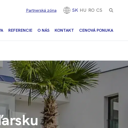
SK
HU
RO
CS
Partnerská zóna
VA
REFERENCIE
O NÁS
KONTAKT
CENOVÁ PONUKA
ďarsku