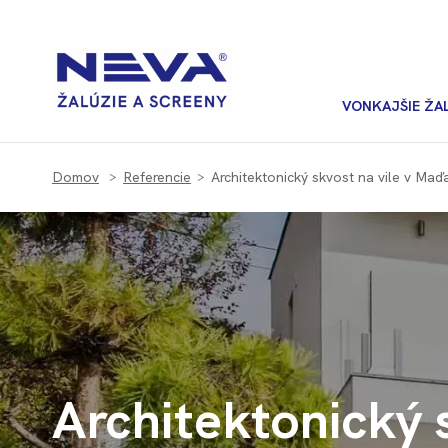
VONKAJŠIE ŽA
Domov
Referencie
Architektonický skvost na vile v Maď
Architektonický 