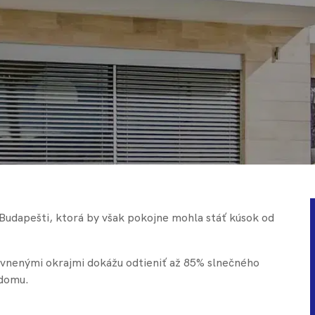
ko Budapešti, ktorá by však pokojne mohla stáť kúsok od
vnenými okrajmi dokážu odtieniť až 85% slnečného
 domu.