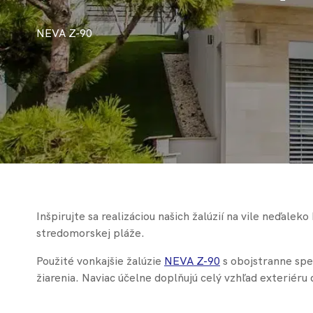
NEVA Z-90
Inšpirujte sa realizáciou našich žalúzií na vile neďale
stredomorskej pláže.
Použité vonkajšie žalúzie
NEVA Z-90
s obojstranne spe
žiarenia. Naviac účelne doplňujú celý vzhľad exteriéru