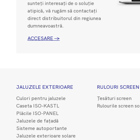
sunteți interesați de o soluție
atipică, vă rugăm să contactați
direct distribuitorul din regiunea
dumneavoastră.
ACCESARE →
JALUZELE EXTERIOARE
RULOURI SCREEN
Culori pentru jaluzele
Țesături screen
Caseta ISO-KASTL
Rulourile screen so
Plăcile ISO-PANEL
Jaluzele de fațadă
Sisteme autoportante
Jaluzele exterioare solare