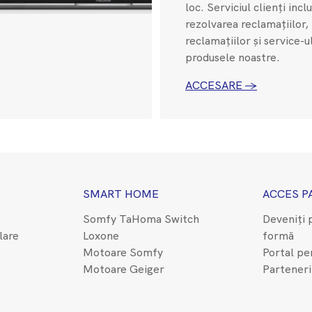
loc. Serviciul clienți incl
rezolvarea reclamațiilor,
reclamațiilor și service-u
produsele noastre.
ACCESARE →
SMART HOME
ACCES P
Somfy TaHoma Switch
Deveniți 
lare
Loxone
formă
Motoare Somfy
Portal pe
Motoare Geiger
Parteneri