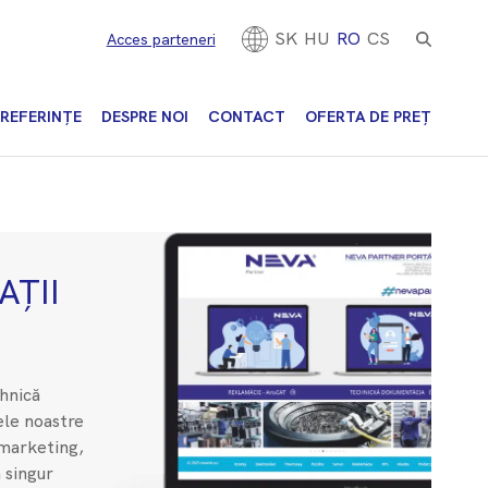
SK
HU
RO
CS
Acces parteneri
REFERINȚE
DESPRE NOI
CONTACT
OFERTA DE PREȚ
ȚII
hnică
le noastre
 marketing,
 singur