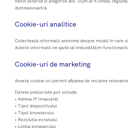
Rețin setările și alegerile dvs. (cum ar fi limba, regiun
dumneavoastră.
Cookie-uri analitice
Colectează informații anonime despre modul în care utili
Aceste informații ne ajută să îmbunătățim funcționalitat
Cookie-uri de marketing
Aceste cookie-uri permit afișarea de reclame relevant
Datele prelucrate pot include:
• Adresa IP (mascată)
• Tipul dispozitivului
• Tipul browserului
• Rezoluția ecranului
• Limba browserului