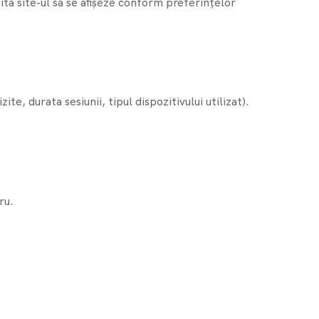
izită site-ul să se afișeze conform preferințelor
e, durata sesiunii, tipul dispozitivului utilizat).
ru.