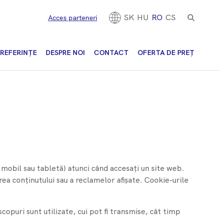
SK
HU
RO
CS
Acces parteneri
REFERINȚE
DESPRE NOI
CONTACT
OFERTA DE PREȚ
 mobil sau tabletă) atunci când accesați un site web.
ea conținutului sau a reclamelor afișate. Cookie-urile
copuri sunt utilizate, cui pot fi transmise, cât timp