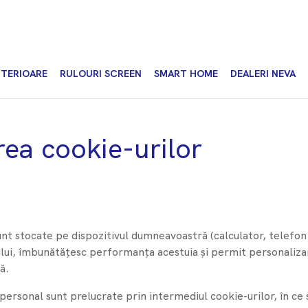
XTERIOARE
RULOURI SCREEN
SMART HOME
DEALERI NEVA
area cookie-urilor
sunt stocate pe dispozitivul dumneavoastră (calculator, telefon
-ului, îmbunătățesc performanța acestuia și permit personalizar
ă.
personal sunt prelucrate prin intermediul cookie-urilor, în ce s