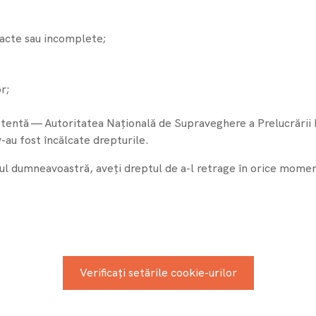
;
exacte sau incomplete;
r;
etentă — Autoritatea Națională de Supraveghere a Prelucrării
v-au fost încălcate drepturile.
 dumneavoastră, aveți dreptul de a-l retrage în orice moment,
Verificați setările cookie-urilor