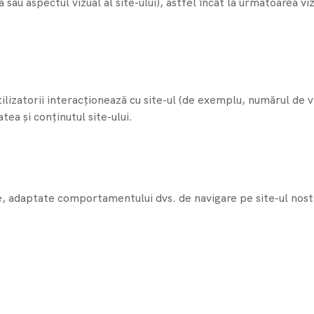
ea sau aspectul vizual al site-ului), astfel încât la următoarea v
zatorii interacționează cu site-ul (de exemplu, numărul de vizit
ea și conținutul site-ului.
e, adaptate comportamentului dvs. de navigare pe site-ul nost