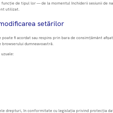
funcție de tipul lor — de la momentul închiderii sesiunii de na
nt utilizat.
modificarea setărilor
 poate fi acordat sau respins prin bara de consimțământ afișată
ile browserului dumneavoastră.
 uzuale:
ele drepturi, în conformitate cu legislația privind protecția d