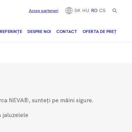
SK
HU
RO
CS
Acces parteneri
REFERINȚE
DESPRE NOI
CONTACT
OFERTA DE PREȚ
arca NEVA®, sunteți pe mâini sigure.
ă jaluzelele