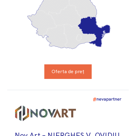
Oferta de preț
Nov Art – NIERGHES V. OVIDIU