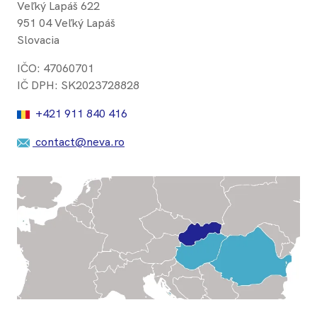
Veľký Lapáš 622
951 04 Veľký Lapáš
Slovacia
IČO: 47060701
IČ DPH: SK2023728828
+421 911 840 416
contact@neva.ro