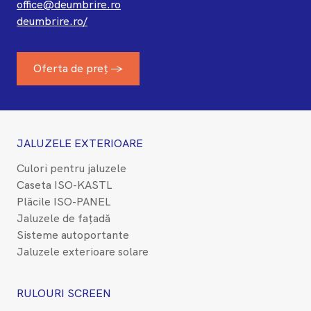
office@deumbrire.ro
deumbrire.ro/
Oferta de preț →
JALUZELE EXTERIOARE
Culori pentru jaluzele
Caseta ISO-KASTL
Plăcile ISO-PANEL
Jaluzele de fațadă
Sisteme autoportante
Jaluzele exterioare solare
RULOURI SCREEN