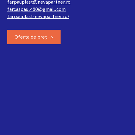
farpauplast@nevapartner.ro
farcaspaul480@gmail.com
farpauplast-nevapartner.ro/
Oferta de preț →