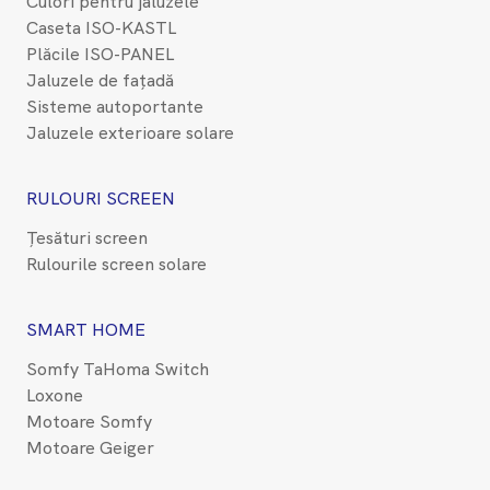
Culori pentru jaluzele
Caseta ISO-KASTL
Plăcile ISO-PANEL
Jaluzele de fațadă
Sisteme autoportante
Jaluzele exterioare solare
RULOURI SCREEN
Țesături screen
Rulourile screen solare
SMART HOME
Somfy TaHoma Switch
Loxone
Motoare Somfy
Motoare Geiger