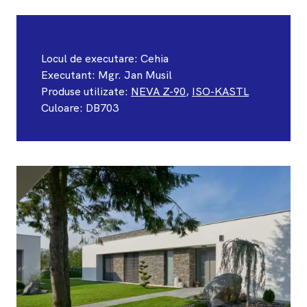
Locul de executare: ​Cehia
Executant: Mgr. Jan Musil
Produse utilizate:
NEVA Z-90
,
ISO-KASTL
Culoare: DB703