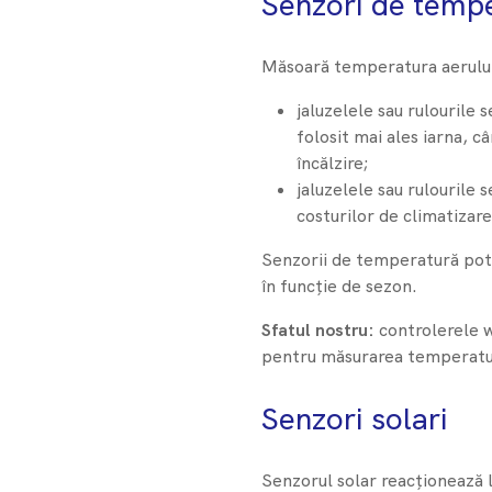
Senzori de temp
Măsoară temperatura aerului ș
jaluzelele sau rulourile 
folosit mai ales iarna, 
încălzire;
jaluzelele sau rulourile 
costurilor de climatizare
Senzorii de temperatură pot f
în funcție de sezon.
Sfatul nostru:
controlerele 
pentru măsurarea temperaturi
Senzori solari
Senzorul solar reacționează l