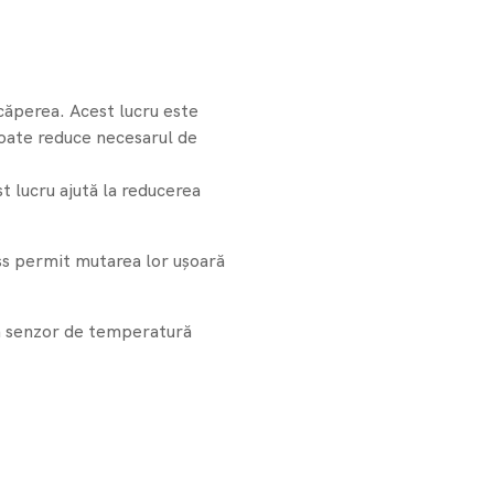
ncăperea. Acest lucru este
poate reduce necesarul de
t lucru ajută la reducerea
ess permit mutarea lor ușoară
n senzor de temperatură