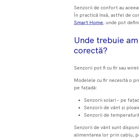
Senzorii de confort au aceeaș
În practică însă, astfel de co
Smart Home
, unde pot defin
Unde trebuie amp
corectă?
Senzorii pot fi cu fir sau wirel
Modelele cu fir necesită o p
pe fațadă:
Senzorii solari – pe fața
Senzorii de vânt și ploai
Senzorii de temperatură –
Senzorii de vânt sunt disponib
alimentarea lor prin cablu, p