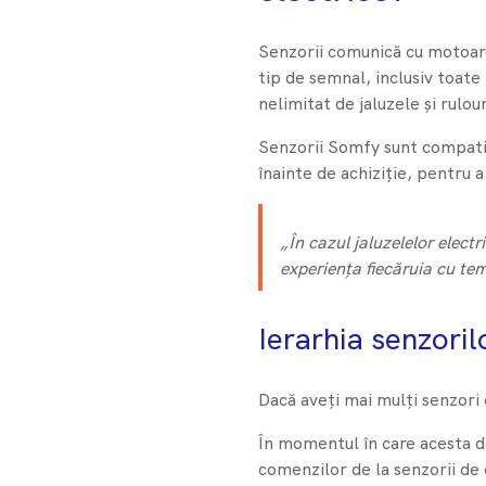
Senzorii comunică cu motoare
tip de semnal, inclusiv toat
nelimitat de jaluzele și rulour
Senzorii Somfy sunt compatib
înainte de achiziție, pentru 
„În cazul jaluzelelor elect
experiența fiecăruia cu te
Ierarhia senzoril
Dacă aveți mai mulți senzori 
În momentul în care acesta d
comenzilor de la senzorii de 