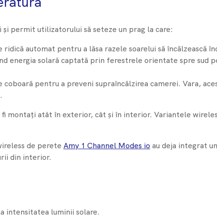
eratură
i permit utilizatorului să seteze un prag la care:
se ridică automat pentru a lăsa razele soarelui să încălzească î
când energia solară captată prin ferestrele orientate spre sud 
se coboară pentru a preveni supraîncălzirea camerei. Vara, aces
.
i montați atât în exterior, cât și în interior. Variantele wirel
wireless de perete
Amy 1 Channel Modes io
au deja integrat u
i din interior.
a intensitatea luminii solare.