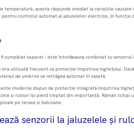
e temperatură, acesta răspunde imediat la variațiile cauzate d
t pentru controlul automat al jaluzelelor electrice, în funcție 
e
 fi cumpărat separat – este întotdeauna combinat cu senzorul 
e era utilizată frecvent ca protecție împotriva înghețului. Da
sistemul de umbrire se retrăgea automat în casetă.
igente moderne dispun de protecție integrată împotriva îngheță
zele și rulouri își pierd treptat din importanță. Rămân totuși ut
ploaie pe terase și balcoane.
ză senzorii la jaluzelele și rul