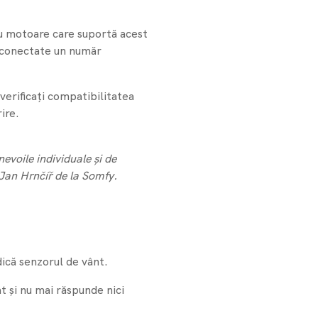
cu motoare care suportă acest
i conectate un număr
verificați compatibilitatea
ire.
evoile individuale și de
 Jan Hrnčíř de la Somfy.
dică senzorul de vânt.
 și nu mai răspunde nici