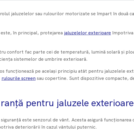
trolul jaluzelelor sau rulourilor motorizate se împart în două c
 este, în principal, protejarea
jaluzelelor exterioare
împotriva 
ru confort fac parte cei de temperatură, lumină solară și plo
ficiența sistemelor de umbrire exterioară.
os funcționează pe același principiu atât pentru jaluzelele exte
,
rulourile screen
sau copertine. Sunt dispozitive compacte, de
ranță pentru jaluzele exterioare
siguranță este senzorul de vânt. Acesta asigură funcționarea c
otriva deteriorării în cazul vântului puternic.