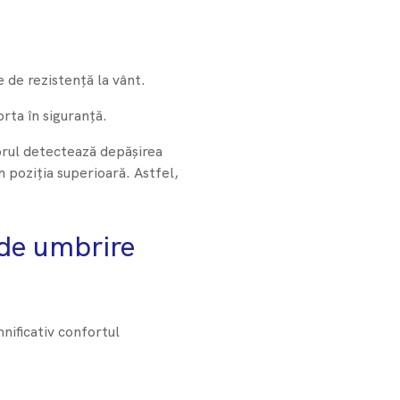
e de rezistență la vânt.
rta în siguranță.
orul detectează depășirea
n poziția superioară. Astfel,
 de umbrire
nificativ confortul