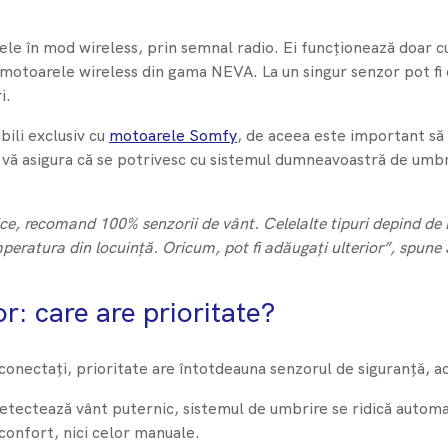
le în mod wireless, prin semnal radio. Ei funcționează doar 
e motoarele wireless din gama NEVA. La un singur senzor pot f
i.
ili exclusiv cu
motoarele Somfy
, de aceea este important să 
a vă asigura că se potrivesc cu sistemul dumneavoastră de umbr
rice, recomand 100% senzorii de vânt. Celelalte tipuri depind de n
mperatura din locuință. Oricum, pot fi adăugați ulterior”, spune
or: care are prioritate?
conectați, prioritate are întotdeauna senzorul de siguranță, a
etectează vânt puternic, sistemul de umbrire se ridică automat
confort, nici celor manuale.