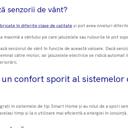
 senzorii de vânt?
bricate în diferite clase de calitate
și pot avea niveluri diferit
a maximă a vântului pe care jaluzelele sau rulourile le pot supo
ează senzorul de vânt în funcție de această valoare. Dacă senz
semnal către motor, iar jaluzelele electrice se ridică automat î
riorării.
 un confort sporit al sistemelor
grați în sistemele de tip Smart Home și au rolul de a spori sem
același timp și la o utilizare mai eficientă a energiei în locuință.