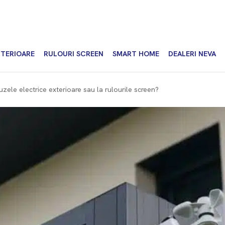
XTERIOARE
RULOURI SCREEN
SMART HOME
DEALERI NEVA
uzele electrice exterioare sau la rulourile screen?