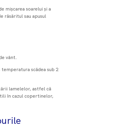
e mișcarea soarelui și a
de răsăritul sau apusul
de vânt.
că temperatura scădea sub 2
rii lamelelor, astfel că
ili în cazul copertinelor,
ourile