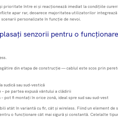
i prioritate între ei și reacționează imediat la condițiile cure
nflicte apar rar, deoarece majoritatea utilizatorilor integrează
i scenarii personalizate în funcție de nevoi.
lasați senzorii pentru o funcționare
ess.
regătire din etapa de construcție — cablul este scos prin pere
da sudică sau sud-vestică
e – pe partea expusă vântului a clădirii
 pot fi montați în orice zonă, ideal spre sud sau sud-vest
ili atât în variantă cu fir, cât și wireless. Fiind un element d
entru o funcționare cât mai sigură și constantă. Celelalte tipu