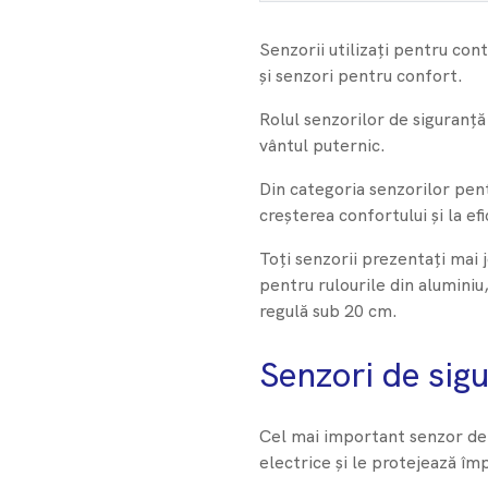
Senzorii utilizați pentru con
și senzori pentru confort.
Rolul senzorilor de siguranță
vântul puternic.
Din categoria senzorilor pent
creșterea confortului și la e
Toți senzorii prezentați mai j
pentru rulourile din aluminiu
regulă sub 20 cm.
Senzori de sigu
Cel mai important senzor de 
electrice și le protejează împ