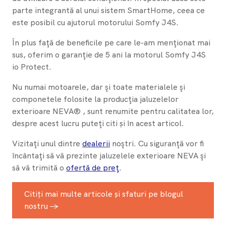
parte integrantă al unui sistem SmartHome, ceea ce
este posibil cu ajutorul motorului Somfy J4S.
În plus faţă de beneficile pe care le-am menţionat mai
sus, oferim o garanţie de 5 ani la motorul Somfy J4S
io Protect.
Nu numai motoarele, dar şi toate materialele şi
componetele folosite la producţia jaluzelelor
exterioare NEVA® , sunt renumite pentru calitatea lor,
despre acest lucru puteţi citi și în acest articol.
Vizitaţi unul dintre
dealerii
noştri. Cu siguranţă vor fi
încântaţi să vă prezinte jaluzelele exterioare NEVA şi
să vă trimită o
ofertă de preţ
.
Citiți mai multe articole și sfaturi pe blogul
nostru →