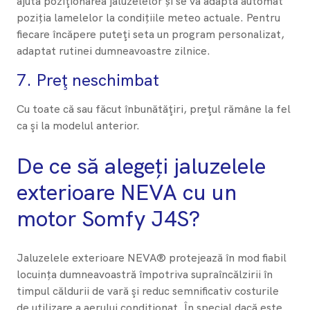
ajuta poziţionarea jaluzelelor și se va adapta automat
poziția lamelelor la condițiile meteo actuale. Pentru
fiecare încăpere puteţi seta un program personalizat,
adaptat rutinei dumneavoastre zilnice.
7. Preţ neschimbat
Cu toate că sau făcut înbunătăţiri, preţul rămâne la fel
ca şi la modelul anterior.
De ce să alegeți jaluzelele
exterioare NEVA cu un
motor Somfy J4S?
Jaluzelele exterioare NEVA® protejează în mod fiabil
locuința dumneavoastră împotriva supraîncălzirii în
timpul căldurii de vară şi reduc semnificativ costurile
de utilizare a aerului condiţionat. În special dacă este