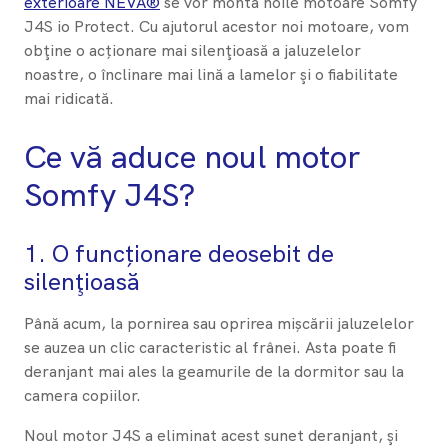
exterioare NEVA®
se vor monta noile motoare Somfy
J4S io Protect. Cu ajutorul acestor noi motoare, vom
obţine o acționare mai silenţioasă a jaluzelelor
noastre, o înclinare mai lină a lamelor şi o fiabilitate
mai ridicată.
Ce vă aduce noul motor
Somfy J4S?
1. O funcționare deosebit de
silenţioasă
Până acum, la pornirea sau oprirea mișcării jaluzelelor
se auzea un clic caracteristic al frânei. Asta poate fi
deranjant mai ales la geamurile de la dormitor sau la
camera copiilor.
Noul motor J4S a eliminat acest sunet deranjant, şi