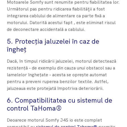
Motoarele Somfy sunt renumite pentru fiabilitatea lor.
Următorul pas pentru ridicarea fiabilităţii a fost
integrarea cablului de alimentare ca parte fixă a
motorului. Datorită acestui fapt , este eliminat riscul
de deconectare accidentală a cablului.
5. Protecția jaluzelei în caz de
îngheț
Dacă, în timpul ridicării jaluzelei, motorul detectează
rezistență – de exemplu din cauza unui obstacol sau a
lamelelor înghețate – acesta se oprește automat
pentru a preveni ruperea benzilor textile. Astfel,
jaluzeaua este protejată împotriva deteriorării.
6. ​Compatibilitatea cu sistemul de
control TaHoma®
Deoarece motorul Somfy J4S io este complet
compatibil cu
sistemul de control Tahoma®
permite