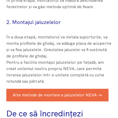
În prima etapă, montatorul va măsura deschiderea
ferestrelor și va găsi metoda optimă de fixare.
2.
Montajul jaluzelelor
În a doua etapă, montatorul va instala suporturile, va
monta profilele de ghidaj, va adăuga placa de acoperire
și va fixa jaluzelele. Greutatea jaluzelei va fi susținută
de profilele de ghidaj.
Pentru a facilita montajul jaluzelelor pe fațadă, am
creat sistemul nostru propriu NEVA, care permite
livrarea jaluzelelor într-o unitate completă cu cutie
rotundă sau pătrată.
Alte metode de montare a jaluzelelor NEVA →
De ce să încredințezi