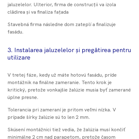
jaluzelelor. Ulterior, firma de construcții va izola
clădirea și va finaliza fațada
Stavebná firma následne dom zateplí a finalizuje
fasádu.
3.
​Instalarea jaluzelelor și pregătirea pentru
utilizare
V tretej fáze, kedy už máte hotovú fasádu, príde
montážnik na finálne zameranie. Tento krok je
kritický, pretože vonkajšie žalúzie musia byť zamerané
úplne presne.
Tolerancia pri zameraní je pritom veľmi nízka. V
prípade šírky žalúzie sú to len 2 mm.
Skúsení montážnici tiež vedia, že žalúzia musí končiť
minimálne 2 cm nad parapetom, pretože časom