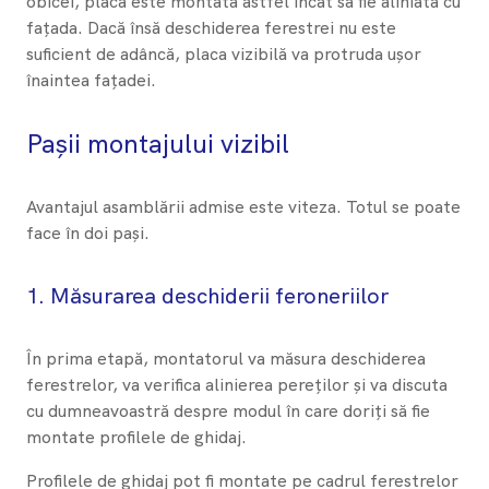
obicei, placa este montată astfel încât să fie aliniată cu
fațada. Dacă însă deschiderea ferestrei nu este
suficient de adâncă, placa vizibilă va protruda ușor
înaintea fațadei.
Pașii montajului vizibil
Avantajul asamblării admise este viteza. Totul se poate
face în doi pași.
1. Măsurarea deschiderii feroneriilor
În prima etapă, montatorul va măsura deschiderea
ferestrelor, va verifica alinierea pereților și va discuta
cu dumneavoastră despre modul în care doriți să fie
montate profilele de ghidaj.
Profilele de ghidaj pot fi montate pe cadrul ferestrelor