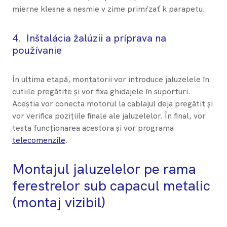
mierne klesne a nesmie v zime primŕzať k parapetu.
4.
Inštalácia žalúzii a príprava na
používanie
În ultima etapă, montatorii vor introduce jaluzelele în
cutiile pregătite și vor fixa ghidajele în suporturi.
Aceștia vor conecta motorul la cablajul deja pregătit și
vor verifica pozițiile finale ale jaluzelelor. În final, vor
testa funcționarea acestora și vor programa
telecomenzile
.
Montajul jaluzelelor pe rama
ferestrelor sub capacul metalic
(montaj vizibil)